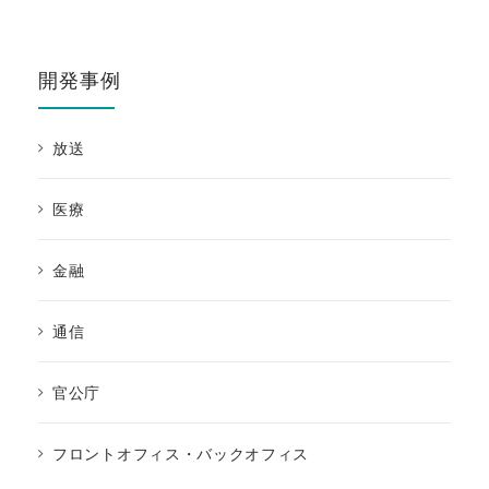
仲間を知る
社員座談会
開発事例
環境を知る
代表メッセージ
放送
よくある質問
医療
新卒採用募集要項
中途採用募集要項
金融
お問合せ
CONTACT
通信
官公庁
フロントオフィス・バックオフィス