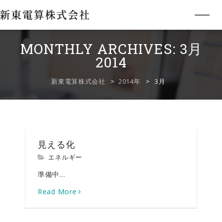
企業情報
MONTHLY ARCHIVES:
3月
MESSAGE
2014
強み
STRENGTHS
新東電算株式会社
>
2014年
>
3月
開発事例
CASE
製品紹介
PRODUCTS
見える化
採用案内
RECRUIT
エネルギー
準備中...
会社を知る
Read More
事業領域
数字で知る新東電算