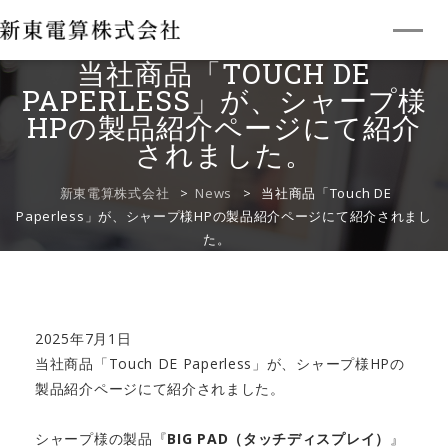
当社商品「TOUCH DE
企業情報
MESSAGE
PAPERLESS」が、シャープ様
HPの製品紹介ページにて紹介
強み
STRENGTHS
されました。
新東電算株式会社
>
News
>
当社商品「Touch DE
開発事例
CASE
Paperless」が、シャープ様HPの製品紹介ページにて紹介されまし
た。
製品紹介
PRODUCTS
採用案内
RECRUIT
2025年7月1日
会社を知る
当社商品「Touch DE Paperless」が、シャープ様HPの
製品紹介ページにて紹介されました。
事業領域
数字で知る新東電算
シャープ様の製品『
BIG PAD（タッチディスプレイ）
』