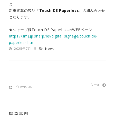
と
仲間を知る
新東電算の製品『
Touch DE Paperless
』の組み合わせ
社員座談会
となります。
環境を知る
★シャープ様Touch DE PaperlessのWEBページ
代表メッセージ
https://smj.jp.sharp/bs/digital_signage/touch-de-
paperless.html
よくある質問
2025年7月1日
News
新卒採用募集要項
中途採用募集要項
お問合せ
CONTACT
Next
Previous
開発事例