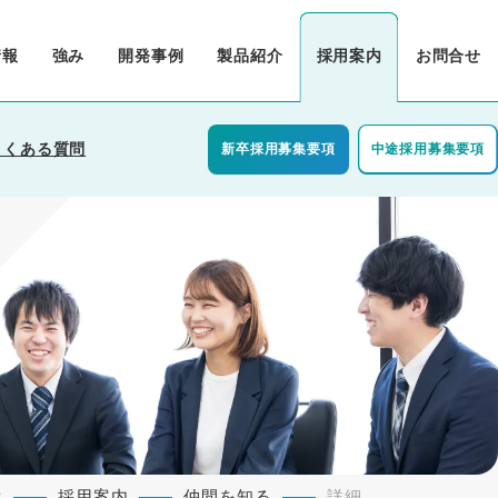
情報
強み
開発事例
製品紹介
採用案内
お問合せ
よくある質問
新卒採用募集要項
中途採用募集要項
算
P
採用案内
仲間を知る
詳細